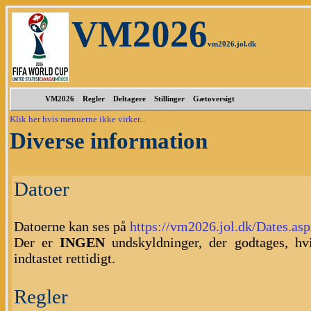
VM2026
vm2026.jol.dk
VM2026
Regler
Deltagere
Stillinger
Gætoversigt
Klik her hvis menuerne ikke virker...
Diverse information
Datoer
Datoerne kan ses på
https://vm2026.jol.dk/Dates.as
Der er
INGEN
undskyldninger, der godtages, hv
indtastet rettidigt.
Regler